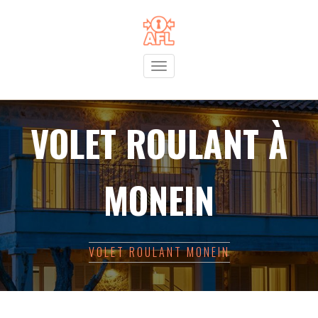
Toggle
navigation
VOLET ROULANT À
MONEIN
VOLET ROULANT MONEIN