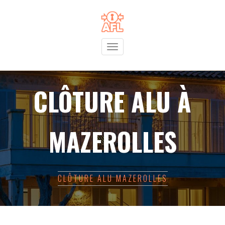
Toggle
navigation
CLÔTURE ALU À
MAZEROLLES
CLÔTURE ALU MAZEROLLES