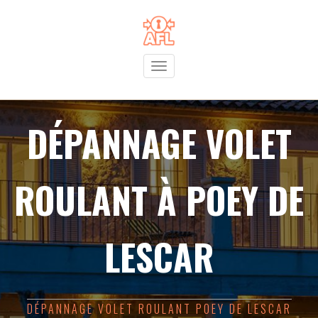
Toggle
navigation
DÉPANNAGE VOLET
ROULANT À POEY DE
LESCAR
DÉPANNAGE VOLET ROULANT POEY DE LESCAR