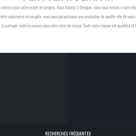
e service pour votre projet de pergola. Vous habitez à Denguin, nous nous tenons à votre di
otre expérience en pergola, nous vous garantissons une prestation de qualité afin de vous s
 le partager renforce encore plus notre désir de réussir. Toute notre équipe est qualifiée et t
RECHERCHES FRÉQUENTES