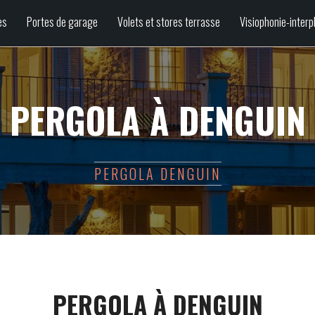
es
Portes de garage
Volets et stores terrasse
Visiophonie-interp
PERGOLA À DENGUIN
PERGOLA DENGUIN
PERGOLA À DENGUIN