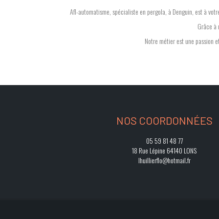
Afl-automatisme, spécialiste en pergola, à Denguin, est à votr
Grâce à n
Notre métier est une passion et
NOS COORDONNÉES
05 59 81 48 77
18 Rue Lépine 64140 LONS
lhuillierflo@hotmail.fr