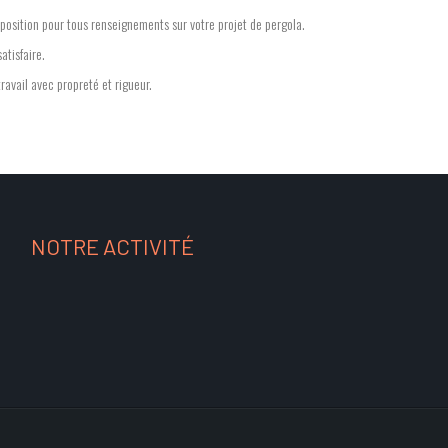
sposition pour tous renseignements sur votre projet de pergola.
atisfaire.
ravail avec propreté et rigueur.
NOTRE ACTIVITÉ