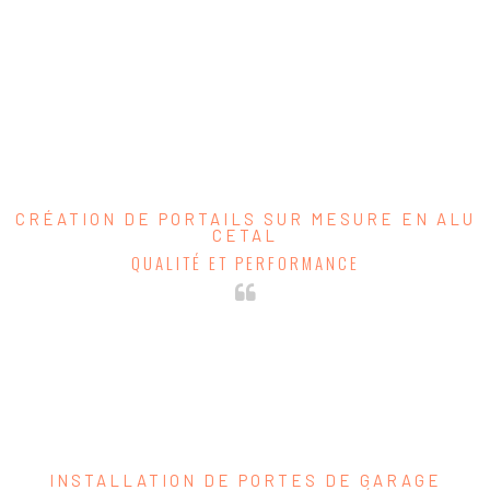
allumer vos éclairages extérieurs… Toutes les possibilités s’offrent à vous !
Nous vous conseillons afin de motoriser toutes vos fermetures en alu, en PVC ou en
fer pour vous simplifier la vie et vous permettre d’automatiser à distance les
éléments que vous souhaitez !
Faites-nous part de votre projet : nous pourrons étudier la solution idéale selon sa
faisabilité technique.
CRÉATION DE PORTAILS SUR MESURE EN ALU
CETAL
QUALITÉ ET PERFORMANCE
Nous présentons une gamme de portails sur mesure en aluminium (marque CETAL,
etc.), motorisés ou non, qui s’adaptent à tous les budgets. Bénéficiez du vrai sur-
mesure, selon votre goût et le style que vous souhaitez donner à votre maison, en
ayant votre portail personnalisé !
INSTALLATION DE PORTES DE GARAGE