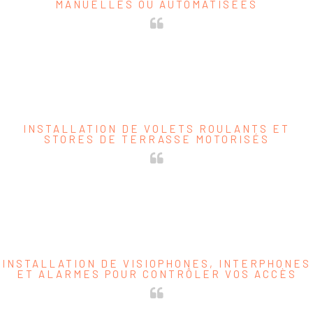
MANUELLES OU AUTOMATISÉES
Demandez-nous d’installer votre porte de garage manuelle ou motorisée
(sectionnelle, enroulable, basculante ou battante). Personnalisez-la selon le style de
votre maison.
INSTALLATION DE VOLETS ROULANTS ET
STORES DE TERRASSE MOTORISÉS
Nous installons plusieurs gammes de volets roulants et de stores de terrasse qui, une
fois automatisés, vous permettront d’économiser du temps tout en vous assurant un
confort optimal.
INSTALLATION DE VISIOPHONES, INTERPHONES
ET ALARMES POUR CONTRÔLER VOS ACCÈS