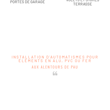
PORTES DE GARAGE
TERRASSE
SERVICES
INSTALLATION D’AUTOMATISMES POUR
ÉLÉMENTS EN ALU, PVC OU FER
AUX ALENTOURS DE PAU
AFL Automatisme est spécialiste de l’installation de fermetures automatisées pour
commander à distance l’ouverture et la fermeture de vos portes et portails existants
ou pour la mise en marche de l’éclairage extérieur.
Vous pouvez ainsi commander plusieurs éléments à la fois au moyen d’une seule et
unique télécommande pour fermer les volets, déployer le store de la terrasse ou