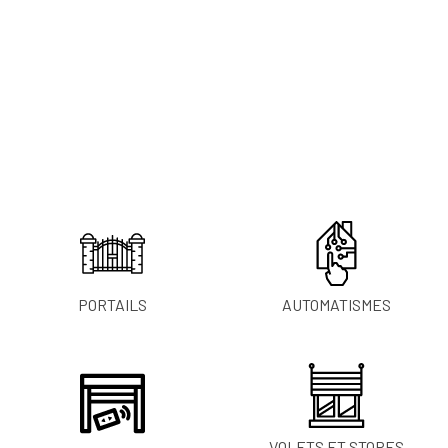
Nous réalisons des créations originales et uniques de portails alu CETAL
pouvant disposer d’un moteur intégré le rendant ainsi complètement
invisible…
Nous répondons à toutes vos demandes (selon faisabilité) dans un rayon de 40
km dans le Béarn et la région paloise (Orthez, Oloron-Sainte-Marie et
Sauveterre-de-Béarn…). Demandez-nous un devis gratuit pour toute étude
préalable. Nous pouvons aussi vous conseiller sur les solutions qui s’offrent à
vous selon la nature de votre projet !
PORTAILS
AUTOMATISMES
VOLETS ET STORES