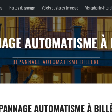
es
Portes de garage
Volets et stores terrasse
Visiophonie-interp
AGE AUTOMATISME À 
DÉPANNAGE AUTOMATISME BILLÈRE
PANNAGE AUTOMATISME À BILL